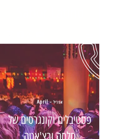
Sabor Latino
ברחבי הארץ***
*** סניפים
- April
​אפריל
פסטיבלים וקונגרסים של
סלסה ובצ'אטה