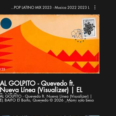
POP LATINO MIX 2023 - Musica 2022 2023 L...
3:33
AL GOLPITO - Quevedo ft.
Nueva Línea (Visualizer) | EL
BAIFO
AL GOLPITO - Quevedo ft. Nueva Línea (Visualizer) |
EL BAIFO El Baifo, Quevedo © 2026 _Mami solo beso
el vaso Y si se vacía te llamo a ti Yo no fui de los
rimeros pero el mejor que lo hizo sí Entonces pa' qué
mentirnos Entonces pa' qué engañarnos Le pedí a
Dios por tus labios pa' que me dieras besitos Gracias