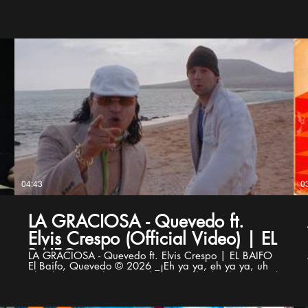
04:43
0
LA GRACIOSA - Quevedo ft.
Elvis Crespo (Official Video) | EL
BAIFO
LA GRACIOSA - Quevedo ft. Elvis Crespo | EL BAIFO
El Baifo, Quevedo © 2026 _¡Eh ya ya, eh ya ya, uh
ah, eh ya ya! ¡Eh ya ya, eh ya ya, uh ah, eh ya ya! El
Baifo sí el chiquillo, el caprichoso Dime quien fue ese
p
loquito que te dejó rota y el corazón en pedacitos Por
culpa de ese maldito tú no me das un chance Suelta