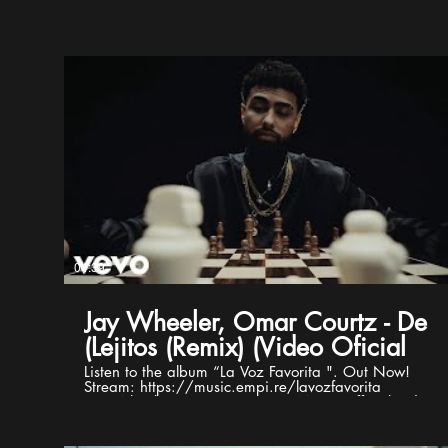
04:39
Jay Wheeler, Omar Courtz - De
Lejitos (Remix) (Video Oficial)
Listen to the album “La Voz Favorita ". Out Now!
Stream: https://music.empi.re/lavozfavorita
#JayWheeler #LaVozFavorita #EMPIRE Official Video
by Jay Wheeler & Omar Courtz - De Lejitos © 2026
Linked Music / Dynamic Records / EMPIRE