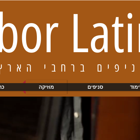
bor Lat
* סניפים
ימוד
סניפים
מוזיקה
כת