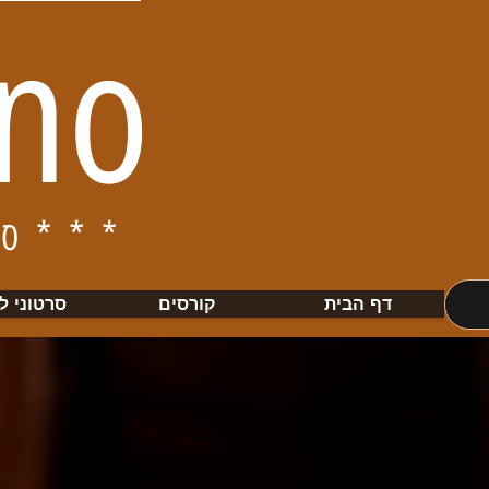
ino
ברחבי הארץ***
**
דף הבית
קורסים
סרטוני ל