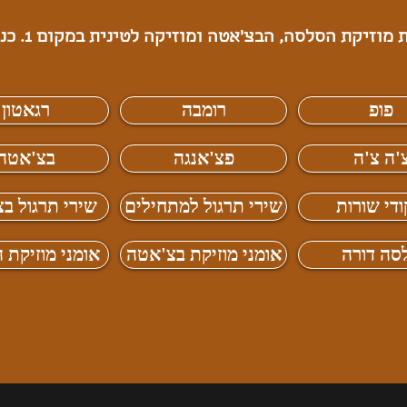
וזיקת הסלסה, הבצ'אטה ומוזיקה לטינית במקום 1. כנסו עכשיו!
פופ
רומבה
רגאטון
'ה צ'ה
פצ'אנגה
בצ'אטה
ודי שורות
שירי תרגול למתחילים
שירי תרגול ב
סה דורה
אומני מוזיקת בצ'אטה
אומני מוזיקת 