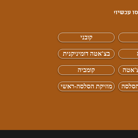
קובני
בצ'אטה דומיניקנית
צ'אטה
קומביה
הסלסה
מוזיקת הסלסה-ראשי