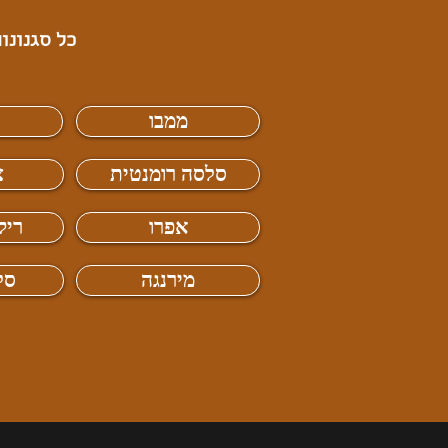
כל סגנונות מ
ממבו
סלסה רומנטית
צ
אפרו
ריק
מירנגה
סל