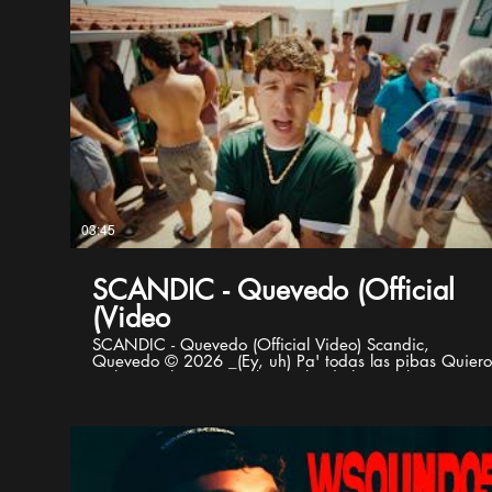
03:45
SCANDIC - Quevedo (Official
Video)
SCANDIC - Quevedo (Official Video) Scandic,
Quevedo © 2026 _(Ey, uh) Pa' todas las pibas Quier
verlas con la copa arriba Bailando hasta abajo se
motivan Tú tienes todo eso que me encanta Y yo
quiero ver hasta donde es que aguantas Me tiene mal
esa carita santa, pero sé que eres mala, baby Tienes
to' eso mami To eso que me pone malo Si lo pides me
h
caso Nah, en verdad no me hagas caso Hazme el
favor que, si hay algo que yo no se dar es dar amor Y