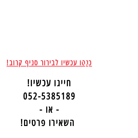
Sabor Latino
ברחבי הארץ***
*** סניפים
כנסו עכשיו לבירור סניף קרוב!
!חייגו
עכשיו
052-5385189
- או -
!השאירו פרטים