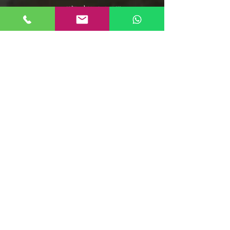
שירי תרגול בצ'אטה
פלייליסט בצ'אטה
אומני מוזיקת הסלסה
אומני מוזיקת הבצ'אטה
שירי סלסה - אוספים ארוכים
מוזיקת הממבו
פופ לטיני
פלייליסט רגאטון
סלסה רומנטיקה
מוזיקה סלסה קובנית
פלייליסט מוזיקת אפרו
בצ'אטה דומיניקנית
רומבה קובנית
סלסה דורה
פלייליסט מירנגה
צ'ה צ'ה צ'ה
ריקודי שורות
קומביה