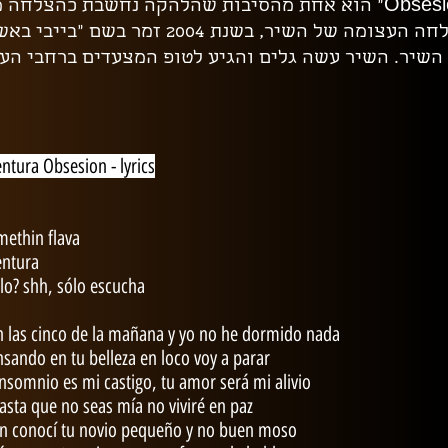
 השיר. השיר עשה גלים והגיע לטופ המצעדים ברחבי העו
ntura Obsesion - lyrics​
ethin flava
entura
lo? shh, sólo escucha
 las cinco de la mañana y yo no he dormido nada
sando en tu belleza en loco voy a parar
insomnio es mi castigo, tu amor será mi alivio
asta que no seas mía no viviré en paz
en conocí tu novio pequeño y no buen moso