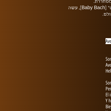
לאור ההצלחה העצומה של השיר, בשנת 2004 זמר בשם "בייבי באש" [Baby Bach], עשה
לם.
Ave
Som
Av
Hel
Son
Pen
El 
Y h
Bi