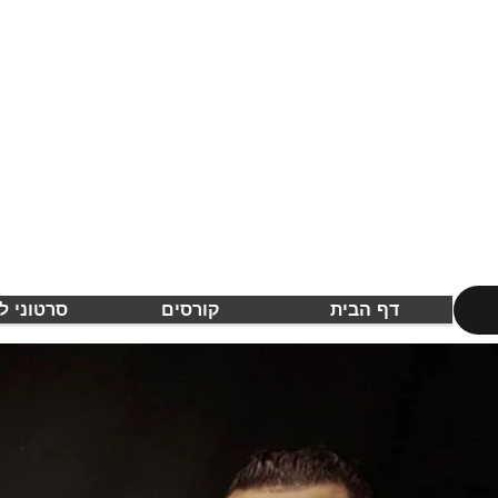
ino
ברחבי הארץ***
**
דף הבית
קורסים
סרטוני ל