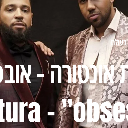
בעולם
אונטורה - אובס