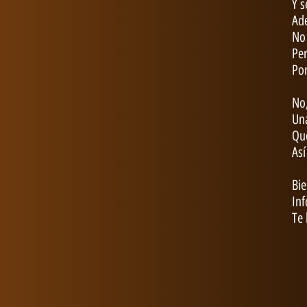
Y s
Ade
No 
Per
Por
No,
Una
Que
Así
Bie
Inf
Te