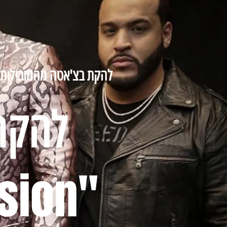
להקת בצ'אטה מהמובילות 
להקת 
"Aventura - "obsesion