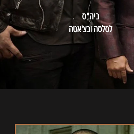
ביה"ס
לסלסה ובצ'אטה