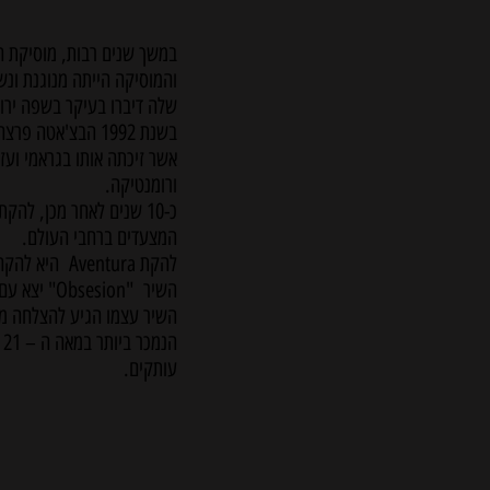
במשך שנים רבות, מוסיקת ה
והמוסיקה הייתה מנוגנת ונש
שלה דיברו בעיקר בשפה ירודה
אשר זיכתה אותו בגראמי וע
ורומנטיקה.
המצעדים ברחבי העולם.
להקת Aventura היא להקה מפורסמת בזכות שירי הבצ'אטה שלה .
השיר "Obsesion" יצא עם האלבום בשנת 2002 "לשבור את החוקים" - Broke the Rules
השיר עצמו הגיע להצלחה מס
עותקים.