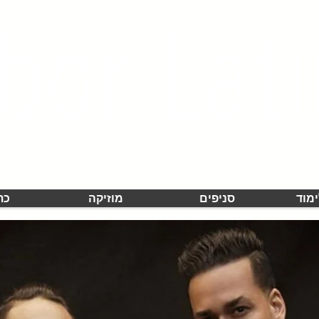
bor Lat
* סניפים
ימוד
סניפים
מוזיקה
כת