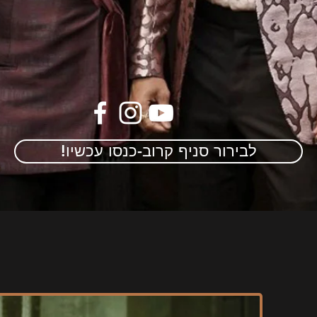
!לבירור סניף קרוב-כנסו עכשיו