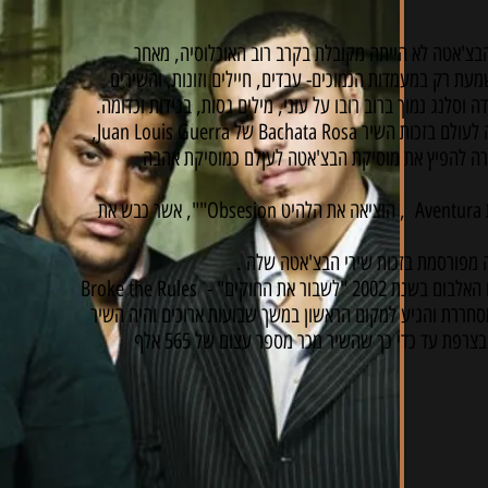
בצ'אטה לא הייתה מקובלת בקרב רוב האוכלוסיה, מאחר
מעת רק במעמדות הנמוכים- עבדים, חיילים וזונות, והשירים
 וסלנג נמוך ברוב רובו על עוני, מילים גסות, בגידות וכדומה.
בשנת 1992 הבצ'אטה פרצה לעולם בזכות השיר Bachata Rosa של Juan Louis Guerra,
זרה להפיץ את מוסיקת הבצ'אטה לעןלם כמוסיקת אהבה
כ-10 שנים לאחר מכן, להקת Aventura , הוציאה את הלהיט Obsesion"", אשר כבש את
חררת והגיע למקום הראשון במשך שבועות ארוכים והיה השיר
הנמכר ביותר במאה ה – 21 בצרפת עד כדי כך שהשיר מכר מספר עצום של 565 אלף