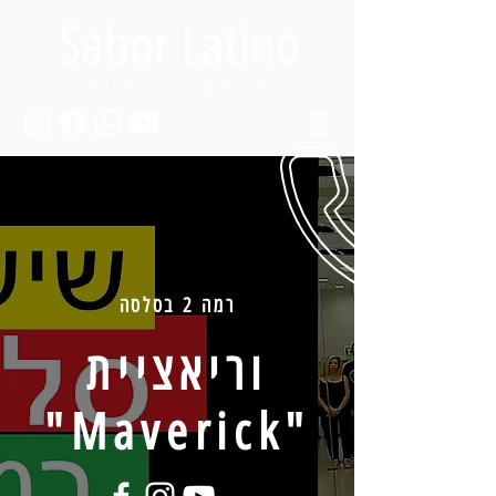
Sabor Latino
ברחבי הארץ***
*** סניפים
רמה 2 בסלסה
וריאציית
"Maverick"