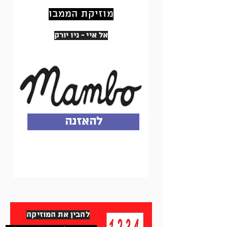
מוזיקת הממבו
אל איי - ניו יורק
כנסו עכשיו ותתחילו להאזין!
להאזנה
להבין את המוזיקה