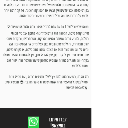
קודם כל את הבסיס נכון. תלמידים שלנו שנמצאים איתנו בחוג ריקוד סלסה או
בקורס סלסה, כבר יודעים איך לבצע את הטכניקה הנכונה, ואז קל הרבה יותר
לבצע על הרחבה את מה שתלמדו איתנו בשיעורי ריקודי סלסה.
💡משהו שחשוב לדעת ❗ גם אם אתם לומדים אצלנו בחוג סלסה או עשיתם
איתנו קורס סלסה, המטרה היא קודם כל להנות- כמובן! אבל כיף אמיתי
בסלסה, ולהגיע לרמה שבאמת נהנים מהריקוד, משתחררים, ורוקדים באופן
זורם ומשוחרר, זה ללמוד את הבסיס נכון. כשלומדים את הבסיס נכון, הכל
נהיה קל. ואז מה קורה 🧐? אם תיכנסו אצלנו לחוג סלסה, או לקורס סלסה,
אתם תבינו מייד איך לרקוד נכון, איך להוביל נכון, איך להשתחרר ולהיות מובלת
בקלות- ואז תרגילים כמו זה שמופיע בסרטון שיעור הסלסה הזה, יהיה לכם
ממש קל לבצע.
בכל מקרה, בשיעור הזה נלמד איך לשלב תרגילים ברמה , עם סטייל בנות
וסטייל בנים, לואריאציה אחת שלמה שנארית סופר מגניבה 😎 וממש כיפית
לביצוע 🤩🥳💃🕺.
דברו איתנו
!בוואצאפ