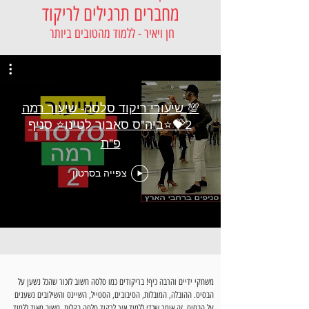
מחברים תרגילים לריקוד
חן ויאיר - ללמוד מהטובים ביותר
💯 שיעורי ריקוד סלסה- שיעור רמה
2💝⭐️ביה"ס סאבור לטינו⭐️ סניף
פ"ת
צפייה בסרטון
משחקי ידיים והרבה כיף! בריקודים כמו סלסה חשוב לזכור שהכל נשען על
הבסיס. ההובלה, המובלות, הסיבובים, הסטייל, השיינס והשילובים נשענים
על הבסיס. זה אומר שכדי ללמוד איך לרקוד סלסה בקלות, חשוב מאוד ללמוד