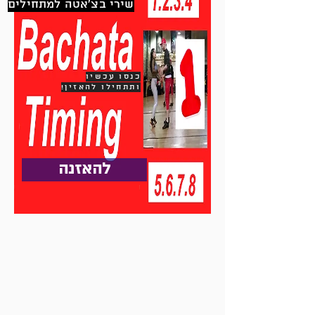
שירי בצ'אטה למתחילים
כנסו עכשיו
ותתחילו להאזין!
להאזנה