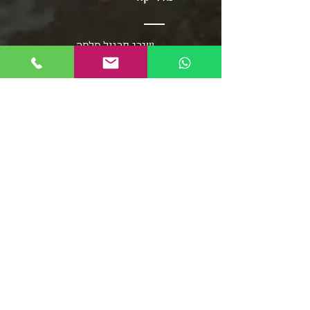
שירי תרגול סלסה
שירי תרגול בצ'אטה
פלייליסט בצ'אטה
אומני מוזיקת הסלסה
אומני מוזיקת הבצ'אטה
שירי סלסה - אוספים ארוכים
מוזיקת הממבו
פופ לטיני
פלייליסט רגאטון
סלסה רומנטיקה
מוזיקה סלסה קובנית
פלייליסט מוזיקת אפרו
בצ'אטה דומיניקנית
רומבה קובנית
סלסה דורה
פלייליסט מירנגה
צ'ה צ'ה צ'ה