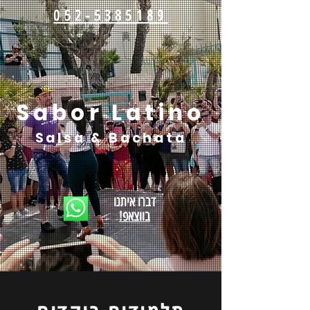
052-5385189
Sabor Latino
Salsa & Bachata
דברו
איתנו
!בווצאפ