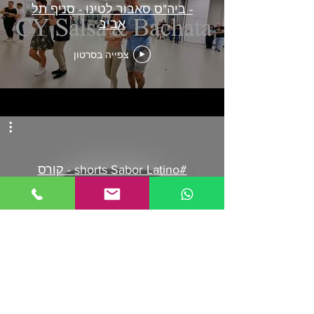
- ביה"ס סאבור לטינו - סניף תל
אביב
צפייה בסרטון
#shorts Sabor Latino - קורס
סלסה ובצ'אטה - סניפים ברחבי
הארץ
צפייה בסרטון
ביה"ס דואג למגדר מיני שווה בכל סניפי הרשת