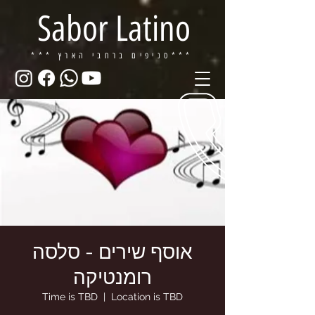
Sabor Latino
ברחבי הארץ***
*** סניפים
אוסף שירים - סלסה
רומנטיקה
Time is TBD
  |  
Location is TBD