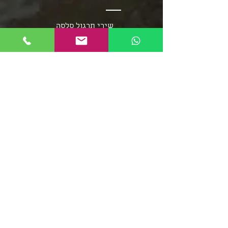
שירי תרגול סלסה
שירי תרגול בצ'אטה
פלייליסט בצ'אטה
אומני מוזיקת הסלסה
אומני מוזיקת הבצ'אטה
שירי סלסה - אוספים ארוכים
מוזיקת הממבו
פופ לטיני
פלייליסט רגאטון
סלסה רומנטיקה
מוזיקה סלסה קובנית
פלייליסט מוזיקת אפרו
בצ'אטה דומיניקנית
רומבה קובנית
סלסה דורה
פלייליסט מירנגה
צ'ה צ'ה צ'ה