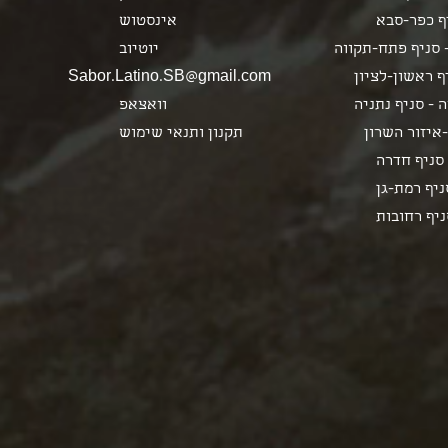
ף כפר-סבא
אינסטוש
 סניף פתח-תקווה
יוטיוב
 ראשון-לציון
Sabor.Latino.SB@gmail.com
 - סניף נתניה
וואצאפ
איזור השרון
תקנון ותנאי שימוש
סניף חדרה
ניף רמת-גן
ניף רחובות