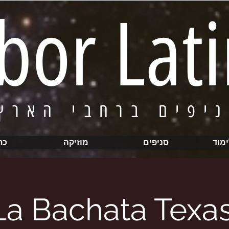
bor Lat
* סניפים
ימוד
סניפים
מוזיקה
כת
La Bachata Texa