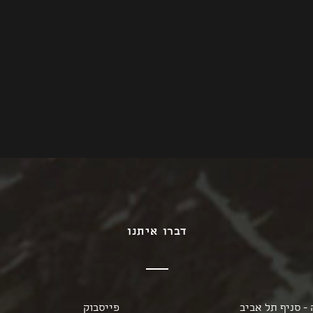
דברו איתנו
- סניף תל אביב
פייסבוק