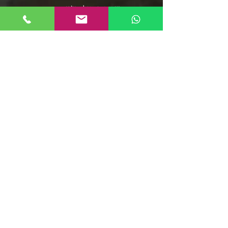
שירי תרגול בצ'אטה
פלייליסט בצ'אטה
אומני מוזיקת הסלסה
אומני מוזיקת הבצ'אטה
שירי סלסה - אוספים ארוכים
מוזיקת הממבו
פופ לטיני
פלייליסט רגאטון
סלסה רומנטיקה
מוזיקה סלסה קובנית
פלייליסט מוזיקת אפרו
בצ'אטה דומיניקנית
רומבה קובנית
סלסה דורה
פלייליסט מירנגה
צ'ה צ'ה צ'ה
ריקודי שורות
קומביה