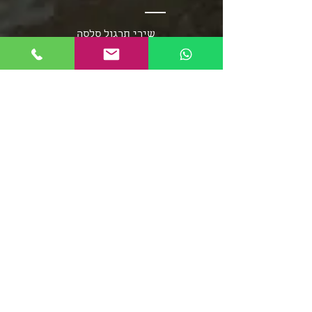
שירי תרגול סלסה
שירי תרגול בצ'אטה
פלייליסט בצ'אטה
אומני מוזיקת הסלסה
אומני מוזיקת הבצ'אטה
שירי סלסה - אוספים ארוכים
מוזיקת הממבו
פופ לטיני
פלייליסט רגאטון
סלסה רומנטיקה
מוזיקה סלסה קובנית
פלייליסט מוזיקת אפרו
בצ'אטה דומיניקנית
רומבה קובנית
סלסה דורה
פלייליסט מירנגה
צ'ה צ'ה צ'ה