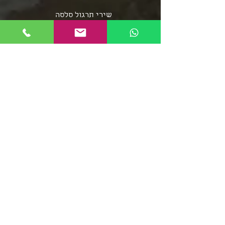
שירי תרגול סלסה
שירי תרגול בצ'אטה
פלייליסט בצ'אטה
אומני מוזיקת הסלסה
אומני מוזיקת הבצ'אטה
שירי סלסה - אוספים ארוכים
מוזיקת הממבו
פופ לטיני
פלייליסט רגאטון
סלסה רומנטיקה
מוזיקה סלסה קובנית
פלייליסט מוזיקת אפרו
בצ'אטה דומיניקנית
רומבה קובנית
סלסה דורה
פלייליסט מירנגה
צ'ה צ'ה צ'ה
ריקודי שורות