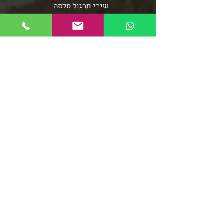
שירי תרגול סלסה
שירי תרגול בצ'אטה
פלייליסט בצ'אטה
אומני מוזיקת הסלסה
אומני מוזיקת הבצ'אטה
שירי סלסה - אוספים ארוכים
מוזיקת הממבו
פופ לטיני
פלייליסט רגאטון
סלסה רומנטיקה
מוזיקה סלסה קובנית
פלייליסט מוזיקת אפרו
בצ'אטה דומיניקנית
רומבה קובנית
סלסה דורה
פלייליסט מירנגה
צ'ה צ'ה צ'ה
ריקודי שורות