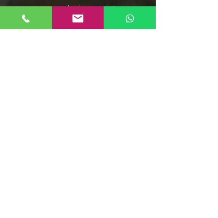
שירי תרגול בצ'אטה
פלייליסט בצ'אטה
אומני מוזיקת הסלסה
אומני מוזיקת הבצ'אטה
שירי סלסה - אוספים ארוכים
מוזיקת הממבו
פופ לטיני
פלייליסט רגאטון
סלסה רומנטיקה
מוזיקה סלסה קובנית
פלייליסט מוזיקת אפרו
בצ'אטה דומיניקנית
רומבה קובנית
סלסה דורה
פלייליסט מירנגה
צ'ה צ'ה צ'ה
ריקודי שורות
קומביה