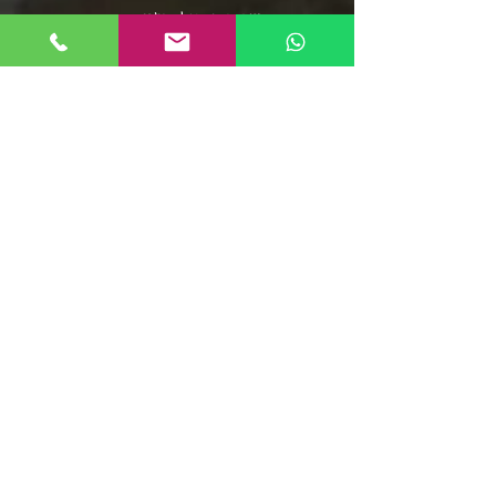
שירי תרגול בצ'אטה
פלייליסט בצ'אטה
אומני מוזיקת הסלסה
אומני מוזיקת הבצ'אטה
שירי סלסה - אוספים ארוכים
מוזיקת הממבו
פופ לטיני
פלייליסט רגאטון
סלסה רומנטיקה
מוזיקה סלסה קובנית
פלייליסט מוזיקת אפרו
בצ'אטה דומיניקנית
רומבה קובנית
סלסה דורה
פלייליסט מירנגה
צ'ה צ'ה צ'ה
ריקודי שורות
קומביה