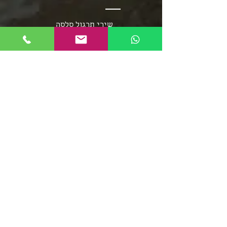
שירי תרגול סלסה
שירי תרגול בצ'אטה
פלייליסט בצ'אטה
אומני מוזיקת הסלסה
אומני מוזיקת הבצ'אטה
שירי סלסה - אוספים ארוכים
מוזיקת הממבו
פופ לטיני
פלייליסט רגאטון
סלסה רומנטיקה
מוזיקה סלסה קובנית
פלייליסט מוזיקת אפרו
בצ'אטה דומיניקנית
רומבה קובנית
סלסה דורה
פלייליסט מירנגה
צ'ה צ'ה צ'ה