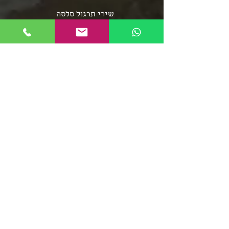
שירי תרגול סלסה
שירי תרגול בצ'אטה
פלייליסט בצ'אטה
אומני מוזיקת הסלסה
אומני מוזיקת הבצ'אטה
שירי סלסה - אוספים ארוכים
מוזיקת הממבו
פופ לטיני
פלייליסט רגאטון
סלסה רומנטיקה
מוזיקה סלסה קובנית
פלייליסט מוזיקת אפרו
בצ'אטה דומיניקנית
רומבה קובנית
סלסה דורה
פלייליסט מירנגה
צ'ה צ'ה צ'ה
ריקודי שורות