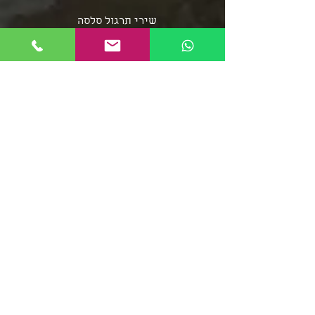
שירי תרגול סלסה
שירי תרגול בצ'אטה
פלייליסט בצ'אטה
אומני מוזיקת הסלסה
אומני מוזיקת הבצ'אטה
שירי סלסה - אוספים ארוכים
מוזיקת הממבו
פופ לטיני
פלייליסט רגאטון
סלסה רומנטיקה
מוזיקה סלסה קובנית
פלייליסט מוזיקת אפרו
בצ'אטה דומיניקנית
רומבה קובנית
סלסה דורה
פלייליסט מירנגה
צ'ה צ'ה צ'ה
ריקודי שורות