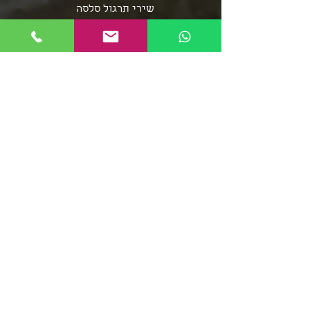
שירי תרגול סלסה
שירי תרגול בצ'אטה
פלייליסט בצ'אטה
אומני מוזיקת הסלסה
אומני מוזיקת הבצ'אטה
שירי סלסה - אוספים ארוכים
מוזיקת הממבו
פופ לטיני
פלייליסט רגאטון
סלסה רומנטיקה
מוזיקה סלסה קובנית
פלייליסט מוזיקת אפרו
בצ'אטה דומיניקנית
רומבה קובנית
סלסה דורה
פלייליסט מירנגה
צ'ה צ'ה צ'ה
ריקודי שורות