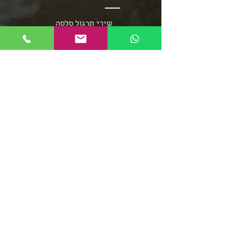
שירי תרגול סלסה
שירי תרגול בצ'אטה
פלייליסט בצ'אטה
אומני מוזיקת הסלסה
אומני מוזיקת הבצ'אטה
שירי סלסה - אוספים ארוכים
מוזיקת הממבו
פופ לטיני
פלייליסט רגאטון
סלסה רומנטיקה
מוזיקה סלסה קובנית
פלייליסט מוזיקת אפרו
בצ'אטה דומיניקנית
רומבה קובנית
סלסה דורה
פלייליסט מירנגה
צ'ה צ'ה צ'ה