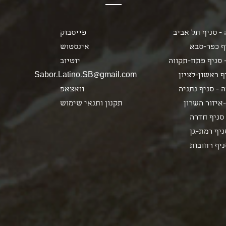
- סניף תל אביב
פייסבוק
ף כפר-סבא
אינסטוש
 סניף פתח-תקווה
יוטיוב
 ראשון-לציון
Sabor.Latino.SB@gmail.com
 - סניף נתניה
וואצאפ
איזור השרון
תקנון ותנאי שימוש
סניף חדרה
ניף רמת-גן
ניף רחובות