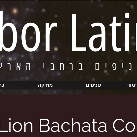
bor Lat
* סניפים
ימוד
סניפים
מוזיקה
כת
Lion Bachata C