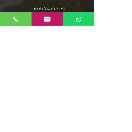
שירי תרגול סלסה
שירי תרגול בצ'אטה
פלייליסט בצ'אטה
אומני מוזיקת הסלסה
אומני מוזיקת הבצ'אטה
שירי סלסה - אוספים ארוכים
מוזיקת הממבו
פופ לטיני
פלייליסט רגאטון
סלסה רומנטיקה
מוזיקה סלסה קובנית
פלייליסט מוזיקת אפרו
בצ'אטה דומיניקנית
רומבה קובנית
סלסה דורה
פלייליסט מירנגה
צ'ה צ'ה צ'ה
ריקודי שורות