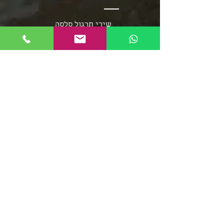
שירי תרגול סלסה
שירי תרגול בצ'אטה
פלייליסט בצ'אטה
אומני מוזיקת הסלסה
אומני מוזיקת הבצ'אטה
שירי סלסה - אוספים ארוכים
מוזיקת הממבו
פופ לטיני
פלייליסט רגאטון
סלסה רומנטיקה
מוזיקה סלסה קובנית
פלייליסט מוזיקת אפרו
בצ'אטה דומיניקנית
רומבה קובנית
סלסה דורה
פלייליסט מירנגה
צ'ה צ'ה צ'ה