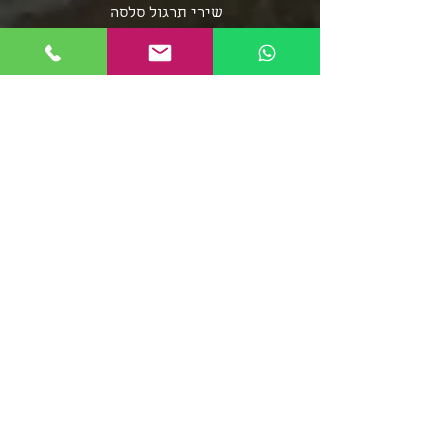
שירי תרגול סלסה
שירי תרגול בצ'אטה
פלייליסט בצ'אטה
אומני מוזיקת הסלסה
אומני מוזיקת הבצ'אטה
שירי סלסה - אוספים ארוכים
מוזיקת הממבו
פופ לטיני
פלייליסט רגאטון
סלסה רומנטיקה
מוזיקה סלסה קובנית
פלייליסט מוזיקת אפרו
בצ'אטה דומיניקנית
רומבה קובנית
סלסה דורה
פלייליסט מירנגה
צ'ה צ'ה צ'ה
ריקודי שורות