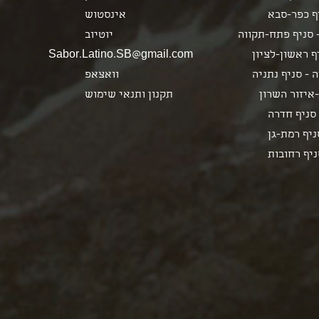
ף כפר-סבא
אינסטוש
 סניף פתח-תקווה
יוטיוב
 ראשון-לציון
Sabor.Latino.SB@gmail.com
 - סניף נתניה
וואצאפ
איזור השרון
תקנון ותנאי שימוש
סניף חדרה
ניף רמת-גן
ניף רחובות