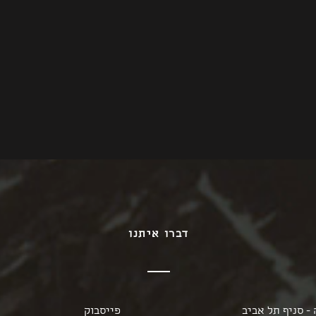
דברו איתנו
- סניף תל אביב
פייסבוק